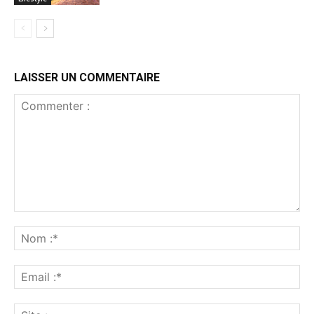
LAISSER UN COMMENTAIRE
Commenter
:
No
:*
Ema
:*
Sit