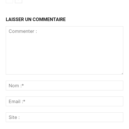
LAISSER UN COMMENTAIRE
Commenter
:
No
:*
Ema
:*
Sit
: