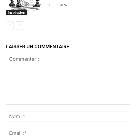
30 juin 2026
Inspiration
LAISSER UN COMMENTAIRE
Commenter
:
No
:*
Ema