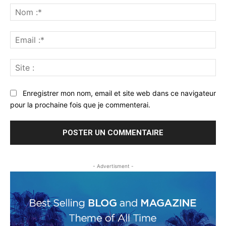
:
No
:*
Ema
:*
Sit
:
Enregistrer mon nom, email et site web dans ce navigateur
pour la prochaine fois que je commenterai.
- Advertisment -