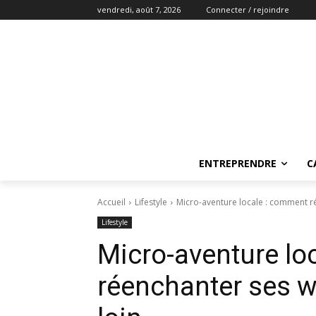
vendredi, août 7, 2026
Connecter / rejoindre
ENTREPRENDRE
C
Accueil
Lifestyle
Micro-aventure locale : comment r
Lifestyle
Micro-aventure lo
réenchanter ses w