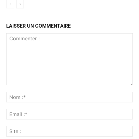
LAISSER UN COMMENTAIRE
Commenter
:
No
:*
Ema
:*
Sit
: