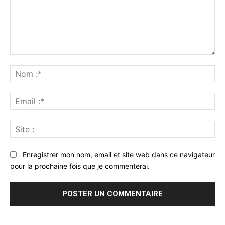
Commenter
:
No
:*
Ema
:*
Sit
:
Enregistrer mon nom, email et site web dans ce navigateur
pour la prochaine fois que je commenterai.