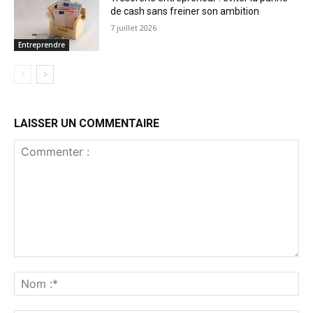
de cash sans freiner son ambition
7 juillet 2026
Entreprendre
LAISSER UN COMMENTAIRE
Commenter
:
No
:*