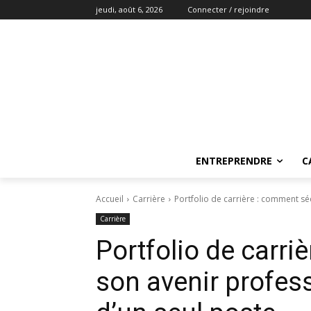
jeudi, août 6, 2026
Connecter / rejoindre
ENTREPRENDRE
C
Accueil
Carrière
Portfolio de carrière : comment sé
Carrière
Portfolio de carri
son avenir profes