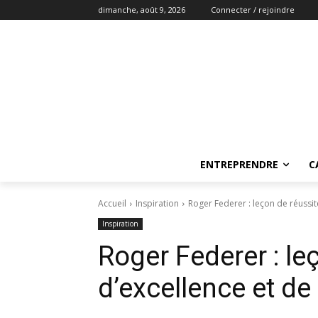
dimanche, août 9, 2026
Connecter / rejoindre
ENTREPRENDRE
C
Accueil
Inspiration
Roger Federer : leçon de réussit
Inspiration
Roger Federer : le
d’excellence et de