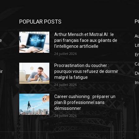
POPULAR POSTS
P
Arthur Mensch et Mistral AI : le
Au
e
pari français face aux géants de
Li
l’intelligence artificielle
24 juillet 2026
En
Ca
Procrastination du coucher :
ir
pourquoi vous refusez de dormir
D
malgré la fatigue
In
24 juillet 2026
n
Career cushioning : préparer un
plan B professionnel sans
démissionner
24 juillet 2026