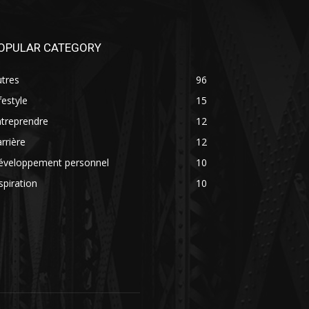
OPULAR CATEGORY
tres
96
festyle
15
treprendre
12
rrière
12
éveloppement personnel
10
spiration
10